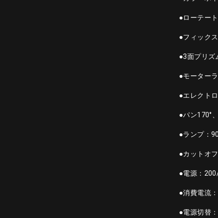
●ローテー
●フィック
●3面プリズ
●モーター
●エレクト
●パン170°
●ランプ：90
●カットオフ
●電源：200/
●消費電流：200
●電源切替