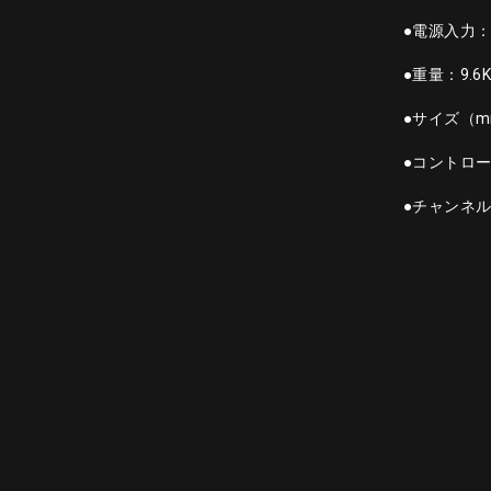
●電源入力：Ne
●重量：9.6K
●サイズ（mm
●コントロール
●チャンネル